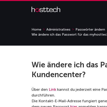
Home
Administratives
Passwörter ändern
Wie ändere ich das Passwort für das myhostte
Wie ändere ich das P
Kundencenter?
Über den
Link
kannst du jederzeit eine Pa
durchführen.
Die Kontakt-E-Mail-Adresse fungiert gene
dem neuen Passwort
hier
anmelden kanns