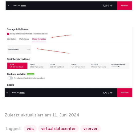
Zuletzt aktualisiert am 11. Juni 2024
Tagged:
vdc
virtual datacenter
vserver