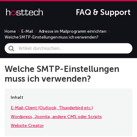
FAQ & Support
Home
E-Mail
Adresse im Mailprogramm einrichten
Welche SMTP-Einstellungen muss ich verwenden?
Search
For
Welche SMTP-Einstellungen
muss ich verwenden?
Inhalt
E-Mail-Client (Outlook, Thunderbird etc.)
Wordpress, Joomla, andere CMS oder Scripts
Website Creator